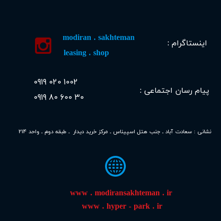
modiran . sakhteman​​​​​​​​​​​​​​​​​​​
اینستاگرام :
leasing
. shop​​​​​​​​​​​​​​​​​​​
1002 020 0919
پیام رسان اجتماعی :
30 600 80 0919
214
​​​نشانی : سعادت آباد ـ جنب هتل اسپیناس ـ
م
رکز خرید دیدار ـ طبقه دوم ـ واحد
www . modiransakhteman . ir
​
www . hyper - park . ir