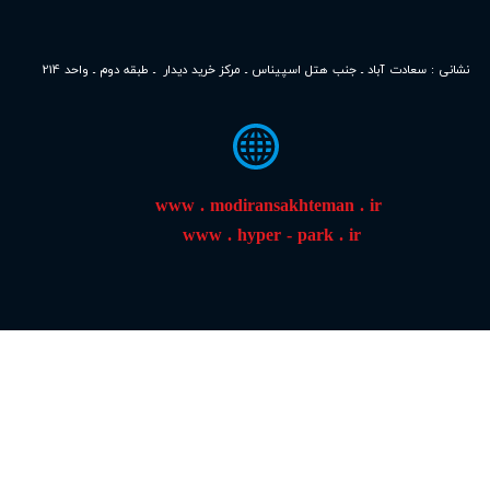
214
​​​نشانی : سعادت آباد ـ جنب هتل اسپیناس ـ
م
رکز خرید دیدار ـ طبقه دوم ـ واحد
www . modiransakhteman . ir
​
www . hyper - park . ir